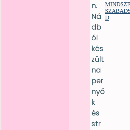
MINDSZE
SZABAD
D