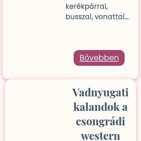
kerékpárral,
busszal, vonattal…
Bővebben
Vadnyugati
kalandok a
csongrádi
western