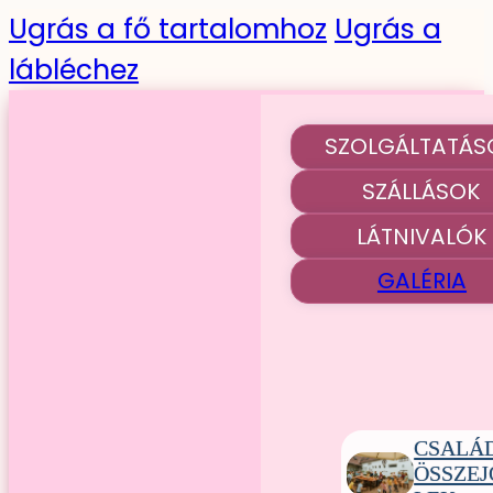
Ugrás a fő tartalomhoz
Ugrás a
lábléchez
SZOLGÁLTATÁS
SZÁLLÁSOK
LÁTNIVALÓK
GALÉRIA
CSALÁ
ÖSSZE