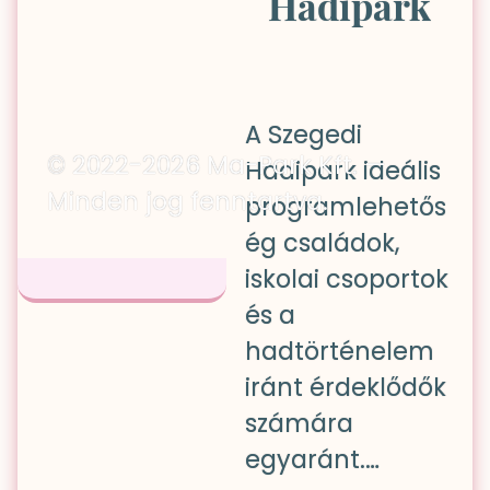
Hadipark
A Szegedi
© 2022-2026 Ma-Park Kft. —
Hadipark ideális
Minden jog fenntartva.
programlehetős
ég családok,
iskolai csoportok
és a
hadtörténelem
iránt érdeklődők
számára
egyaránt.…