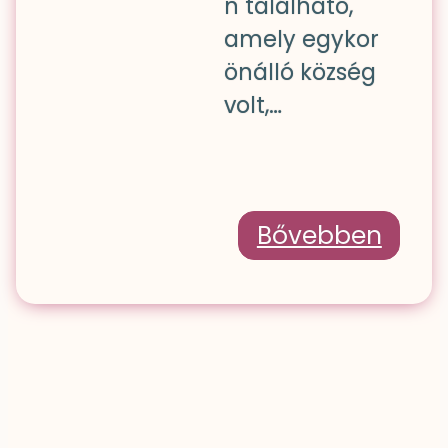
n található,
amely egykor
önálló község
volt,…
Bővebben