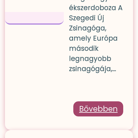
ékszerdoboza A
Szegedi Új
Zsinagóga,
amely Európa
második
legnagyobb
zsinagógája,…
Bővebben