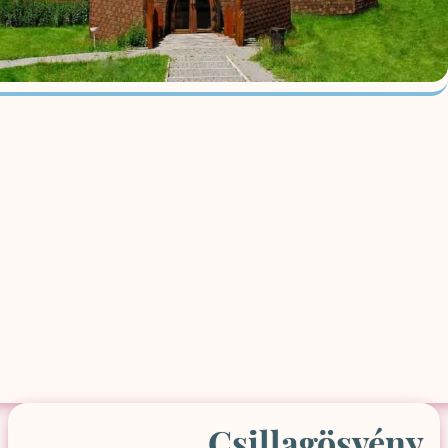
Csillagösvény