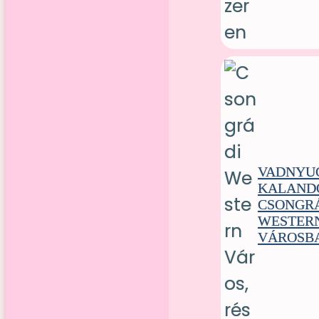
VADNYU
KALAND
CSONGR
WESTER
VÁROSB