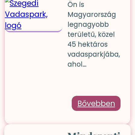
Ön is
Magyarország
legnagyobb
területű, közel
45 hektáros
vadasparkjába,
ahol…
Bővebben