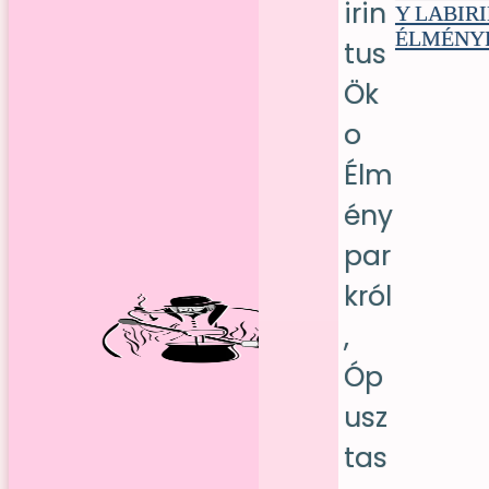
Y LABIR
ÉLMÉNY