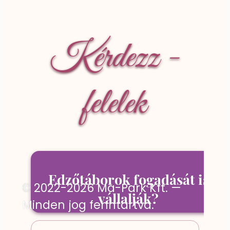
Kérdezz -
felelek
Edzőtáborok fogadását is
© 2022-2026 Ma-Park Kft. —
vállalják?
Minden jog fenntartva.