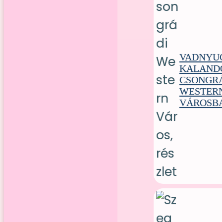
VADNYU
KALAND
CSONGR
WESTER
VÁROSB