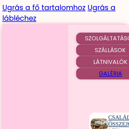
Ugrás a fő tartalomhoz
Ugrás a
lábléchez
SZOLGÁLTATÁS
SZÁLLÁSOK
LÁTNIVALÓK
GALÉRIA
CSALÁ
ÖSSZE