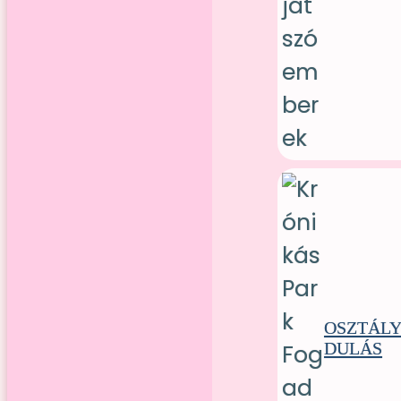
OSZTÁL
DULÁS